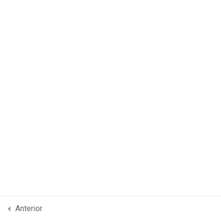
de Atencion en Salud
Evaluación Rias Rutas
Integrales de Atención en
Salud
10 preguntas
Anterior